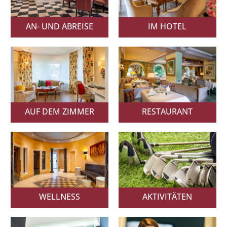
AN- UND ABREISE
IM HOTEL
AUF DEM ZIMMER
RESTAURANT
WELLNESS
AKTIVITÄTEN